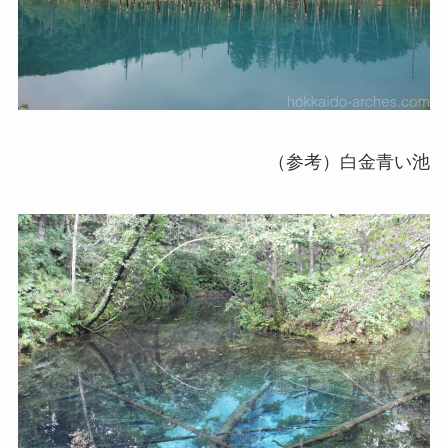
（参考）白金青い池