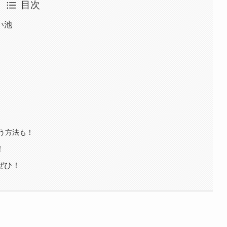
目次
い池
う方法も！
！
ぜひ！