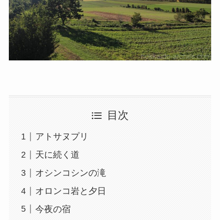
目次
アトサヌプリ
天に続く道
オシンコシンの滝
オロンコ岩と夕日
今夜の宿