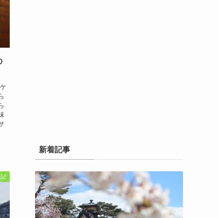
の
ーケ
ら
ら
味
サ
新着記事
行記