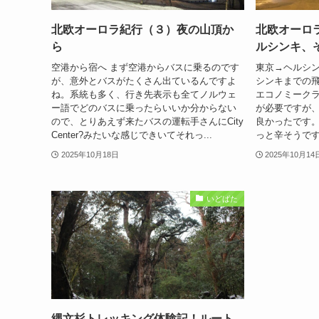
北欧オーロラ紀行（３）夜の山頂か
北欧オーロ
ら
ルシンキ、
空港から宿へ まず空港からバスに乗るのです
東京→ヘルシン
が、意外とバスがたくさん出ているんですよ
シンキまでの飛
ね。系統も多く、行き先表示も全てノルウェ
エコノミーク
ー語でどのバスに乗ったらいいか分からない
が必要ですが
ので、とりあえず来たバスの運転手さんにCity
良かったです。
Center?みたいな感じできいてそれっ...
っと辛そうです
2025年10月18日
2025年10月14
いどばた
縄文杉トレッキング体験記！ルート