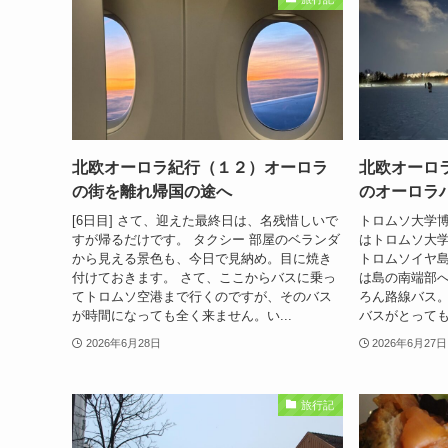
北欧オーロラ紀行（１２）オーロラ
北欧オーロ
の街を離れ帰国の途へ
のオーロラ
[6日目] さて、迎えた最終日は、名残惜しいで
トロムソ大学博
すが帰るだけです。 タクシー 部屋のベランダ
はトロムソ大
から見える景色も、今日で見納め。目に焼き
トロムソイヤ
付けておきます。 さて、ここからバスに乗っ
は島の南端部
てトロムソ空港まで行くのですが、そのバス
ろん路線バス
が時間になっても全く来ません。い...
バスがとっても
2026年6月28日
2026年6月27日
旅行記