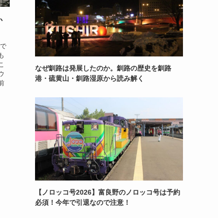
か
道で
も
こ
なぜ釧路は発展したのか。釧路の歴史を釧路
ウ
港・硫黄山・釧路湿原から読み解く
前
【ノロッコ号2026】富良野のノロッコ号は予約
必須！今年で引退なので注意！