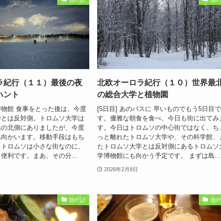
ラ紀行（１１）最後の夜
北欧オーロラ紀行（１０）世界最
ハント
の総合大学と植物園
物館 食事をとった後は、今度
[5日目] あのバスに 早いものでもう5日目
学とは反対側。トロムソ大学は
す。優雅な朝食を食べ、今日も街に出てみ
島の北側にありましたが、今度
す。今日はトロムソの中心街ではなく、ち
へ向かいます。移動手段はもち
っと離れたトロムソ大学や、その科学館、
。トロムソは小さな街なのに、
たトロムソ大学とは反対側にあるトロムソ
便利です。まあ、その分...
学博物館にも向かう予定です。 まずは島...
2026年2月8日
旅行記
旅