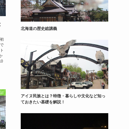
と
北海道の歴史総講義
て初
冬で
 ト
か
0
行記
アイヌ民族とは？特徴・暮らしや文化など知っ
ておきたい基礎を解説！