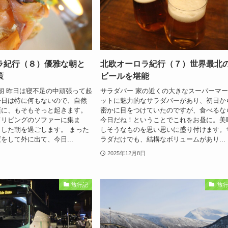
ラ紀行（８）優雅な朝と
北欧オーロラ紀行（７）世界最北
策
ビールを堪能
雅な朝 昨日は寝不足の中頑張って起
サラダバー 家の近くの大きなスーパーマ
今日は特に何もないので、自然
ットに魅力的なサラダバーがあり、初日か
頃に、もそもそっと起きます。
密かに目をつけていたのですが、食べるな
てリビングのソファーに集ま
今日だね！ということでこれをお昼に。美
した朝を過ごします。 まった
しそうなものを思い思いに盛り付けます。
をして外に出て、今日...
ラダだけでも、結構なボリュームがあり...
2025年12月8日
旅行記
旅