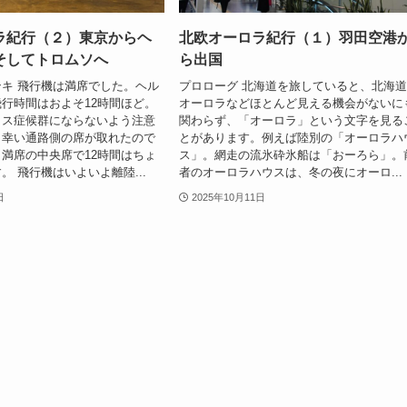
ラ紀行（２）東京からヘ
北欧オーロラ紀行（１）羽田空港
そしてトロムソへ
ら出国
キ 飛行機は満席でした。ヘル
プロローグ 北海道を旅していると、北海
行時間はおよそ12時間ほど。
オーロラなどほとんど見える機会がないに
ラス症候群にならないよう注意
関わらず、「オーロラ」という文字を見る
、幸い通路側の席が取れたので
とがあります。例えば陸別の「オーロラハ
満席の中央席で12時間はちょ
ス」。網走の流氷砕氷船は「おーろら」。
。 飛行機はいよいよ離陸...
者のオーロラハウスは、冬の夜にオーロ...
日
2025年10月11日