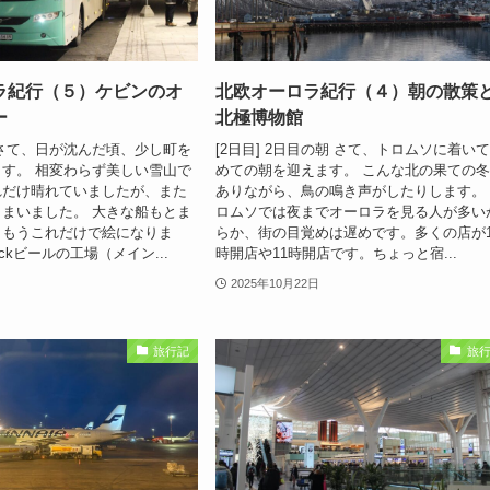
ラ紀行（５）ケビンのオ
北欧オーロラ紀行（４）朝の散策
ー
北極博物館
さて、日が沈んだ頃、少し町を
[2日目] 2日目の朝 さて、トロムソに着い
す。 相変わらず美しい雪山で
めての朝を迎えます。 こんな北の果ての
れだけ晴れていましたが、また
ありながら、鳥の鳴き声がしたりします。
まいました。 大きな船もとま
ロムソでは夜までオーロラを見る人が多い
。もうこれだけで絵になりま
らか、街の目覚めは遅めです。多くの店が1
ckビールの工場（メイン...
時開店や11時開店です。ちょっと宿...
2025年10月22日
旅行記
旅