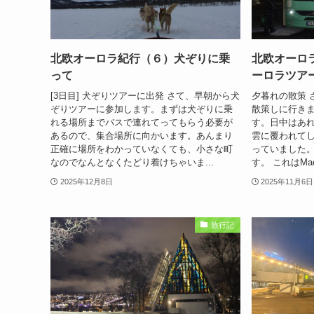
北欧オーロラ紀行（６）犬ぞりに乗
北欧オーロ
って
ーロラツア
[3日目] 犬ぞりツアーに出発 さて、早朝から犬
夕暮れの散策 
ぞりツアーに参加します。まずは犬ぞりに乗
散策しに行きま
れる場所までバスで連れてってもらう必要が
す。日中はあ
あるので、集合場所に向かいます。あんまり
雲に覆われてし
正確に場所をわかっていなくても、小さな町
っていました
なのでなんとなくたどり着けちゃいま...
す。 これはMa
2025年12月8日
2025年11月6日
旅行記