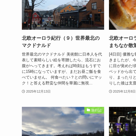
北欧オーロラ紀行（９）世界最北の
北欧オーロ
マクドナルド
まちなか散
世界最北のマクドナルド 美術館に日本人を代
[4日目] 優
表して素晴らしい絵を寄贈したら、流石にお
きましたが、
腹がへってきます。考えれば時刻はもうすで
に目が覚めた
に15時になっていますが、まだお昼ご飯を食
ベッドから出
べていません。 何食べたい？との問いにマッ
り、まったりと
ク！と答える野蛮な仲間を華麗に無視...
りした後は支度
2025年12月13日
2025年12月8日
旅行記